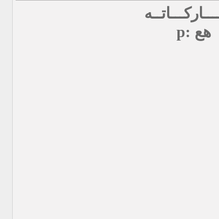
ـاركـــاتــه
هع :p