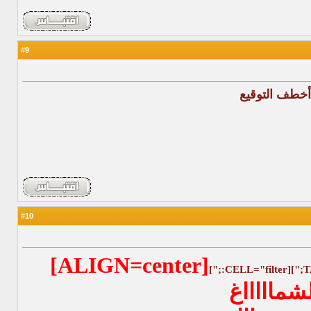
9
#
أخطف التوقيع
10
#
[ALIGN=center]
شماااااغ