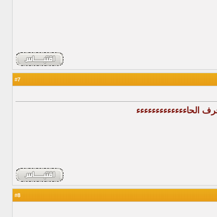
7
#
 الحاءءءءءءءءءءءءء
8
#