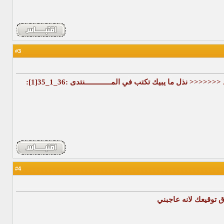
3
#
رد <<<<<<< نذل ما يبيك تكتب في المـــــــــــــنتدى :36_1_35[1]:
4
#
 توقيعك لانه عاجبني