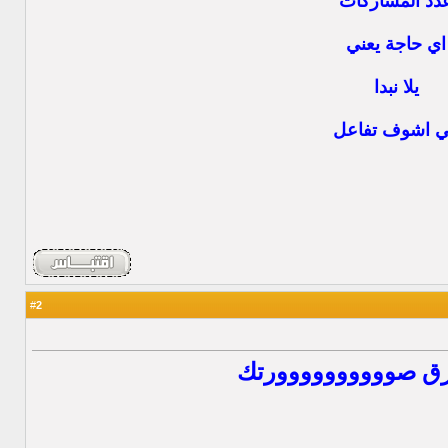
دد المشاركات
اي حاجة يعني
يلا نبدا
ي اشوف تفاعل
2
#
ـرق صوووووووووورتك