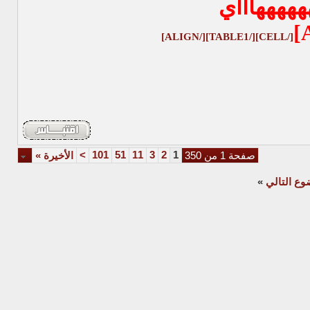
هههههاااي
[/CELL][/TABLE1][/ALIGN]
>
101
51
11
3
2
1
صفحة 1 من 350
الأخيرة
»
وع التالي
»