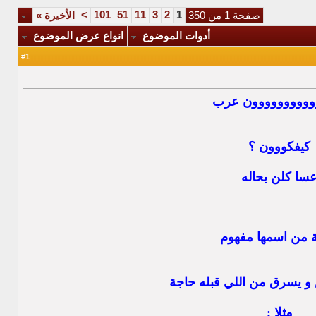
>
101
51
11
3
2
1
صفحة 1 من 350
الأخيرة
»
أدوات الموضوع
انواع عرض الموضوع
1
#
وووووووووون عرب
كيفكووون ؟
سا كلن بحاله
ة من اسمها مفهوم
 يسرق من اللي قبله حاجة
مثلا :