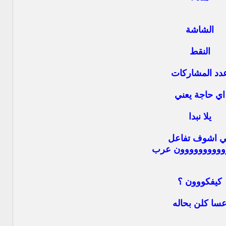
الشاشة
النقط
دد المشاركات
اي حاجة يعني
يلا نبدا
ي اشوف تفاعل
وووووووووون عرب
كيفكووون ؟
سا كلن بحاله