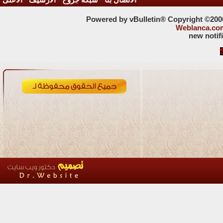
الاتصال بنا
-
شبكة جروح
-
الأرشيف
-
الأعلى
Powered by vBulletin® Copyright ©2000 
Weblanca.co
new notif