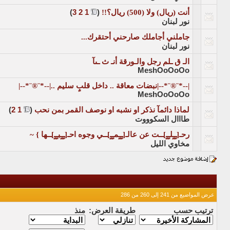
أنت (ريال) ولا (500) ريال؟!!
‏
(
1
2
3
)
نور لبنان
جاملني أجاملك صارحني أحتقرك...
نور لبنان
الـ ق ـلم رجل والـورقة أنـ ث ـىآ
MeshOoOoOo
|--*¨®¨*--|نبضات معاقة .. داخل قلبٍ سليم ..|--*¨®¨*--|
MeshOoOoOo
لماذا دائمآ نذكر او نشبه او نوصف القمر بمن نحب
‏
(
1
2
)
طااال السكوووت
رحـ[ـٍـٍلـٍـٍ]ــت عن عالـ[ـٍـٍمـٍـٍ]ــي وجوه احـ[ـٍـٍبـٍـٍ]ــها } ~
مخاوي الليل
عرض المواضيع من 241 إلى 260 من 286
ترتيب حسب
طريقة العرض:
منذ