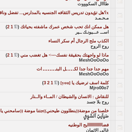
طااال السكوووت
x؟هل تؤيدون تدريس الثقافه الجنسيه بالمدارس... تفضل وناقشني؟x
مـحـمـد
هل ممكن انك تحب شخص عمرك ماشفته بحياتك
‏
(
1
2
)
اســـ عـــيونـك ــير
الكذب ملح الرجال أم سكر النساء
روح الروح
ماذا لو واجهتك بحقيقة نفسك~~> هل تغضب مني
‏
(
1
2
)
MeshOoOoOo
مهم جدا جدا جدا لكـ ـ ـ ـل البنـ ـ ـ ـ ـ ـ ات
MeshOoOoOo
كلمة اسف ترضيك يا [you]
‏
(
1
2
3
)
Mjro00o7
للنقاش : الانسان والشيطان / المــاء والــنار
روح بلا جسد
خلصنا من موضة((بنطلوون طيحني))جتنا موضة ((سامحني يابابا
ضَنٍآنٍيً آلشُوٍَقٍِ
فضااااااااااااايح الوطنيه
غالي الاثمان