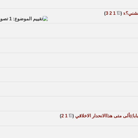
‏
(
1
2
3
)
))ألى متى هذاالانحدار الاخلاقي
‏
(
1
2
)