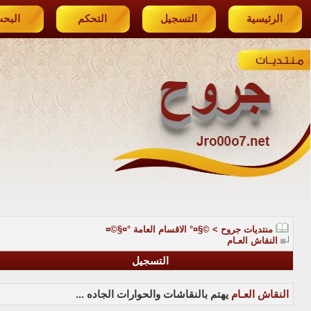
الرئيسية
التسجيل
التحكم
البح
منتديات جروح
>
©§¤° الاقسام العامة °¤§©¤
النقاش العـام
التسجيل
النقاش العـام
يهتم بالنقاشات والحوارات الجاده ...