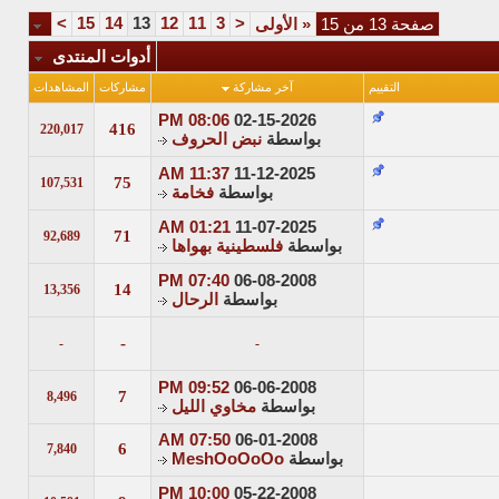
>
15
14
13
12
11
3
<
صفحة 13 من 15
«
الأولى
أدوات المنتدى
التقييم
آخر مشاركة
مشاركات
المشاهدات
08:06 PM
02-15-2026
416
220,017
بواسطة
نبض الحروف
11:37 AM
11-12-2025
75
107,531
بواسطة
فخامة
01:21 AM
11-07-2025
71
92,689
بواسطة
فلسطينية بهواها
07:40 PM
06-08-2008
14
13,356
بواسطة
الرحال
-
-
-
09:52 PM
06-06-2008
7
8,496
بواسطة
مخاوي الليل
07:50 AM
06-01-2008
6
7,840
بواسطة
MeshOoOoOo
10:00 PM
05-22-2008