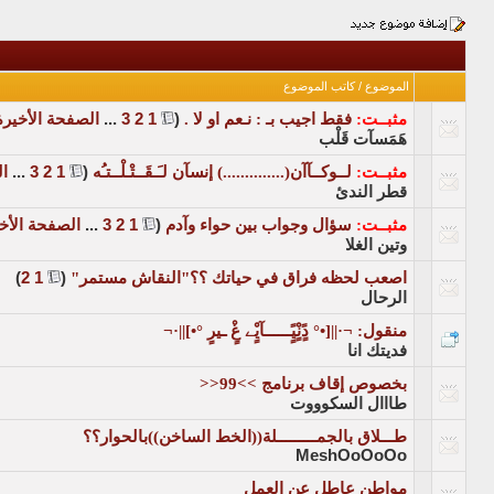
الموضوع
/
كاتب الموضوع
مثبــت:
فقط اجيب بـ : نـعم او لا .
‏
(
1
2
3
...
الصفحة الأخيرة
هَمَسآت قَلْب
مثبــت:
لــوكــآآن(..............) إنسآن لـَـقَــتْـلْــتـُه
‏
(
1
2
3
...
ال
قطر الندئ
مثبــت:
سؤال وجواب بين حواء وآدم
‏
(
1
2
3
...
الصفحة الأخ
وتين الغلا
اصعب لحظه فراق في حياتك ؟؟"النقاش مستمر"
‏
(
1
2
)
الرحال
منقول:
¬·||[•° دًٍنٍْيًٍــــــآيٍْے غٍْ ـيرٍ °•]||·¬
فديتك انا
بخصوص إقاف برنامج >>99<<
طااال السكوووت
طـــلاق بالجمـــــــــلة((الخط الساخن))بالحوار؟؟
MeshOoOoOo
مواطن عاطل عن العمل