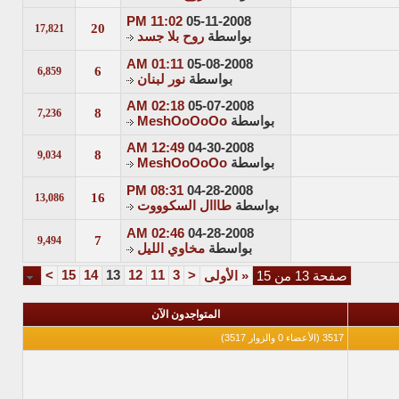
11:02 PM
05-11-2008
20
17,821
بواسطة
روح بلا جسد
01:11 AM
05-08-2008
6
6,859
بواسطة
نور لبنان
02:18 AM
05-07-2008
8
7,236
بواسطة
MeshOoOoOo
12:49 AM
04-30-2008
8
9,034
بواسطة
MeshOoOoOo
08:31 PM
04-28-2008
16
13,086
بواسطة
طااال السكوووت
02:46 AM
04-28-2008
7
9,494
بواسطة
مخاوي الليل
>
15
14
13
12
11
3
<
صفحة 13 من 15
«
الأولى
المتواجدون الآن
3517 (الأعضاء 0 والزوار 3517)