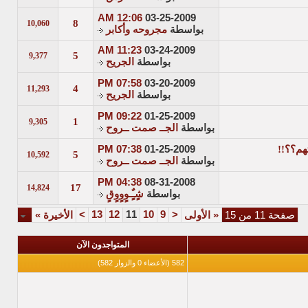
12:06 AM
03-25-2009
8
10,060
بواسطة
مجروحه وأكابر
11:23 AM
03-24-2009
5
9,377
بواسطة
الجريح
07:58 PM
03-20-2009
4
11,293
بواسطة
الجريح
09:22 PM
01-25-2009
1
9,305
بواسطة
الجــ صمت ــروح
هم؟؟!!
01-25-2009
07:38 PM
5
10,592
بواسطة
الجــ صمت ــروح
04:38 PM
08-31-2008
17
14,824
بواسطة
شٍـٌٍـوٍوٍوٍقٍ
>
13
12
11
10
9
<
صفحة 11 من 15
«
الأولى
الأخيرة
»
المتواجدون الآن
582 (الأعضاء 0 والزوار 582)