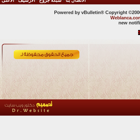
الاتصال بنا
-
شبكة جروح
-
الأرشيف
-
الأعلى
Powered by vBulletin® Copyright ©2000 
Weblanca.co
new notif