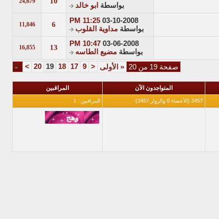
10
24,679
بواسطة
ابو خالد
11:25 PM
03-10-2008
6
11,846
بواسطة
مداوية القلوب
10:47 PM
03-06-2008
13
16,855
بواسطة
مضيع الطاسه
>
20
19
18
17
9
<
صفحة 19 من 20
«
الأولى
المتواجدون الآن
المراقبين
3457 (الأعضاء 0 والزوار 3457)
المراقبين : 1