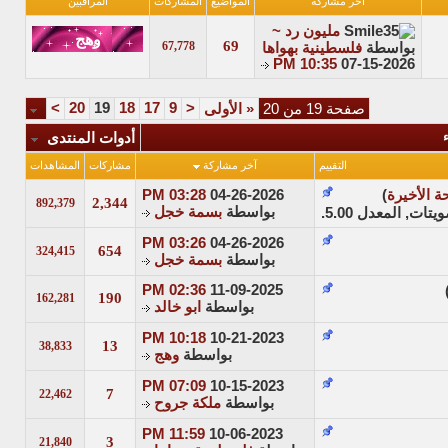
آخر مشاركة
المواضيع
المشاركات
المراقبين
مليون رد ~
69
67,778
بواسطة
فلسطينية بهواها
10:35 PM
07-15-2026
>
20
19
18
17
9
<
صفحة 19 من 20
«
الأولى
ء
أدوات المنتدى
التقييم
آخر مشاركة
مشاركات
المشاهدات
 الأخيرة
)
04-26-2026
03:28 PM
2,344
892,379
بواسطة
بسمة خجل
03:26 PM
04-26-2026
654
324,415
بواسطة
بسمة خجل
02:36 PM
11-09-2025
190
162,281
بواسطة
ابو خالد
10:18 PM
10-21-2023
13
38,833
بواسطة
وهج
07:09 PM
10-15-2023
7
22,462
بواسطة
ملكة جروح
11:59 PM
10-06-2023
3
21,840